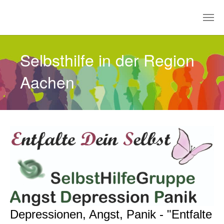
Zum Hauptinhalt springen
Selbsthilfe in der Region
Aachen
Depressionen, Angst, Panik - "Entfalte