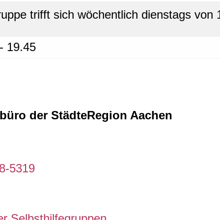
uppe trifft sich wöchentlich dienstags von 
- 19.45
febüro der StädteRegion Aachen
98-5319
r Selbsthilfegruppen