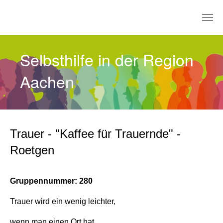
Zum Hauptinhalt springen
Selbsthilfe in der Region
Aachen
Trauer - "Kaffee für Trauernde" -
Roetgen
Gruppennummer: 280
Trauer wird ein wenig leichter,
wenn man einen Ort hat,