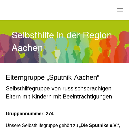
Zum Hauptinhalt springen
Selbsthilfe in der Region
Aachen
Elterngruppe „Sputnik-Aachen“
Selbsthilfegruppe von russischsprachigen
Eltern mit Kindern mit Beeinträchtigungen
Gruppennummer: 274
Unsere Selbsthilfegruppe gehört zu „
Die Sputniks e.V.
“,