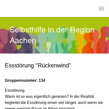
Zum Hauptinhalt springen
Selbsthilfe in der Region
Aachen
Essstörung "Rückenwind"
Gruppennummer: 134
Essstörung.
Wann ist so was eigentlich genesen? In der Realität
begleitet die Essstörung einen viel länger, auch wenn sie
immer weniger Raum im Alltag einnimmt.