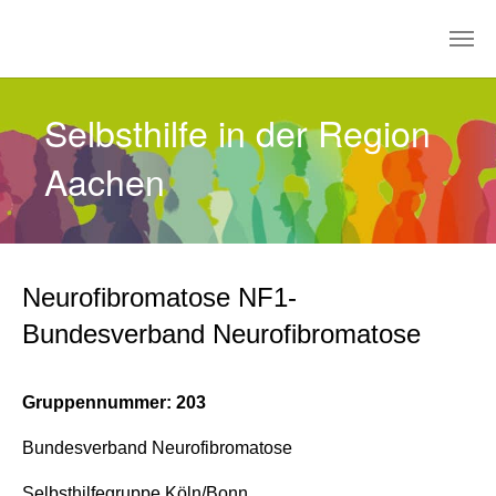
Zum Hauptinhalt springen
Selbsthilfe in der Region
Aachen
Neurofibromatose NF1-
Bundesverband Neurofibromatose
Gruppennummer: 203
Bundesverband Neurofibromatose
Selbsthilfegruppe Köln/Bonn