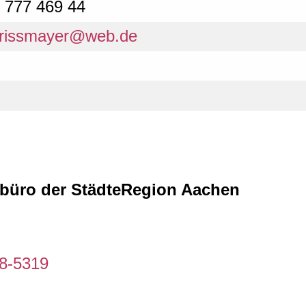
- 777 469 44
d.rissmayer@web.de
febüro der StädteRegion Aachen
98-5319