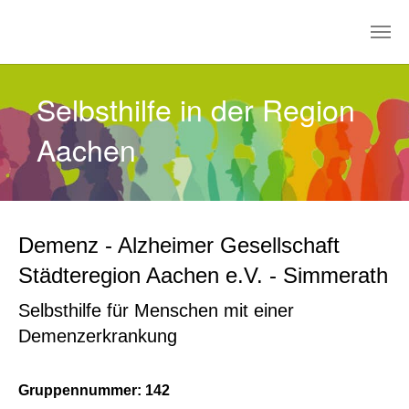
Zum Hauptinhalt springen
Selbsthilfe in der Region
Aachen
Demenz - Alzheimer Gesellschaft
Städteregion Aachen e.V. - Simmerath
Selbsthilfe für Menschen mit einer
Demenzerkrankung
Gruppennummer: 142