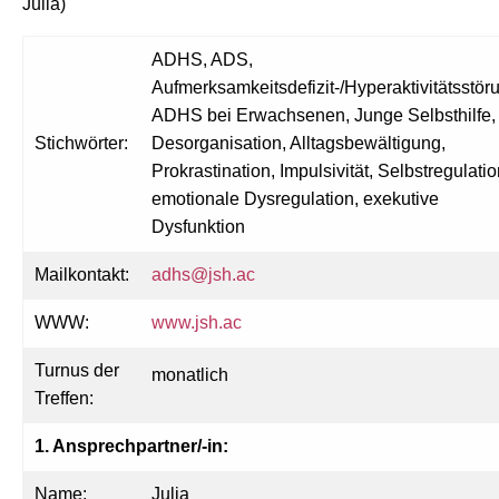
Julia)
ADHS, ADS,
Aufmerksamkeitsdefizit-/Hyperaktivitätsstör
ADHS bei Erwachsenen, Junge Selbsthilfe,
Stichwörter:
Desorganisation, Alltagsbewältigung,
Prokrastination, Impulsivität, Selbstregulatio
emotionale Dysregulation, exekutive
Dysfunktion
Mailkontakt:
adhs@jsh.ac
WWW:
www.jsh.ac
Turnus der
monatlich
Treffen:
1. Ansprechpartner/-in:
Name:
Julia