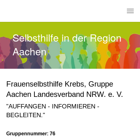
Zum Hauptinhalt springen
Selbsthilfe in der Region
Aachen
Frauenselbsthilfe Krebs, Gruppe
Aachen Landesverband NRW. e. V.
"AUFFANGEN - INFORMIEREN -
BEGLEITEN."
Gruppennummer: 76