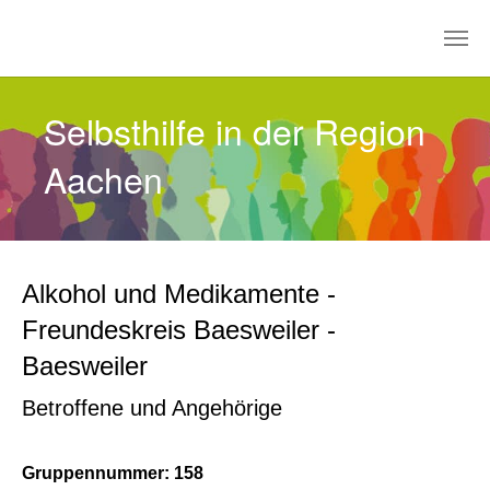
Zum Hauptinhalt springen
Selbsthilfe in der Region
Aachen
Alkohol und Medikamente -
Freundeskreis Baesweiler -
Baesweiler
Betroffene und Angehörige
Gruppennummer: 158