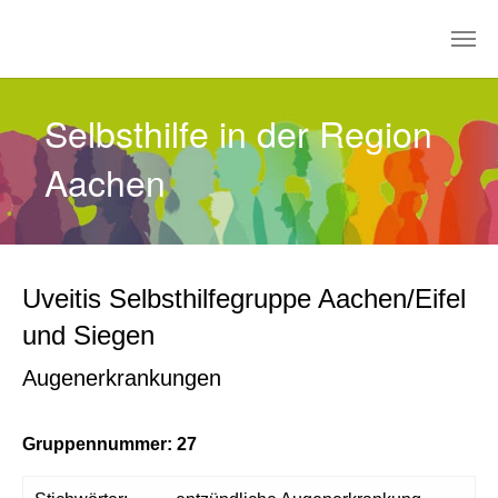
Zum Hauptinhalt springen
Selbsthilfe in der Region
Aachen
Uveitis Selbsthilfegruppe Aachen/Eifel
und Siegen
Augenerkrankungen
Gruppennummer: 27