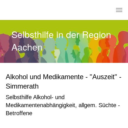
Zum Hauptinhalt springen
Selbsthilfe in der Region
Aachen
Alkohol und Medikamente - "Auszeit" -
Simmerath
Selbsthilfe Alkohol- und
Medikamentenabhängigkeit, allgem. Süchte -
Betroffene