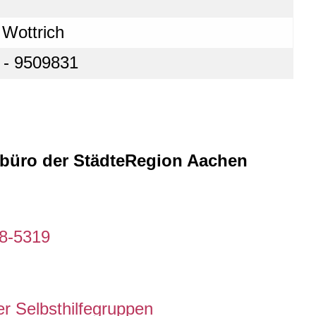
 Wottrich
 - 9509831
febüro der StädteRegion Aachen
98-5319
r Selbsthilfegruppen