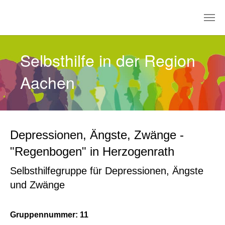
Zum Hauptinhalt springen
Selbsthilfe in der Region
Aachen
Depressionen, Ängste, Zwänge -
"Regenbogen" in Herzogenrath
Selbsthilfegruppe für Depressionen, Ängste
und Zwänge
Gruppennummer: 11